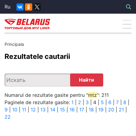
Ru
Principala
Rezultatele cautarii
Найти
Numarul de rezultate gasite pentru "
mtz
": 211
Paginele de rezultate gasite:
1
|
2
|
3
|
4
|
5
|
6
|
7
|
8
|
9
|
10
|
11
|
12
|
13
|
14
|
15
|
16
|
17
|
18
|
19
|
20
|
21
|
22