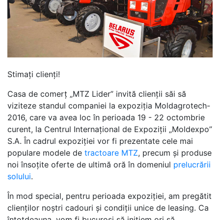
Stimaţi clienţi!
Casa de comerţ „MTZ Lider” invită clienţii săi să
viziteze standul companiei la expoziţia Moldagrotech-
2016, care va avea loc în perioada 19 - 22 octombrie
curent, la Centrul Internaţional de Expoziţii „Moldexpo”
S.A. În cadrul expoziției vor fi prezentate cele mai
populare modele de
tractoare MTZ
, precum şi produse
noi însoţite oferte de ultimă oră în domeniul
prelucrării
solului
.
În mod special, pentru perioada expoziției, am pregătit
clienților noştri cadouri şi condiţii unice de leasing. Ca
întotdeauna, vom fi bucuroşi să iniţiem ori să