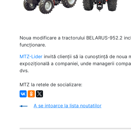
Noua modificare a tractorului BELARUS-952.2 includ
funcţionare.
MTZ-Lider
invită clienţii să ia cunoştinţă de noua
expoziţională a companiei, unde managerii compani
dvs.
MTZ la retele de socializare:
A se intoarce la lista noutatilor