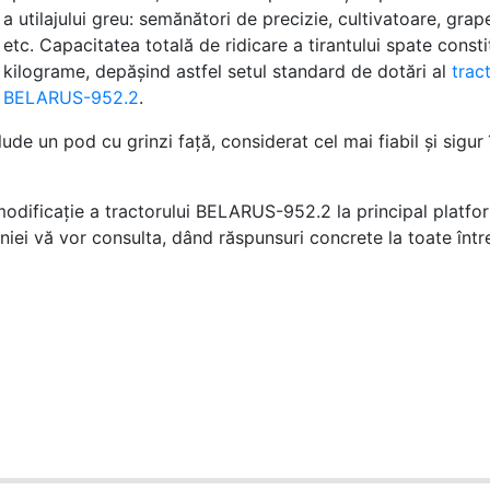
a utilajului greu: semănători de precizie, cultivatoare, grap
etc. Capacitatea totală de ridicare a tirantului spate const
kilograme, depăşind astfel setul standard de dotări al
trac
BELARUS-952.2
.
e un pod cu grinzi faţă, considerat cel mai fiabil şi sigur 
 modificaţie a tractorului BELARUS-952.2 la principal platfo
ei vă vor consulta, dând răspunsuri concrete la toate între