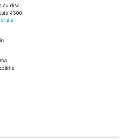
e cu disc
ituie 4300
torului
în
rmă
bările