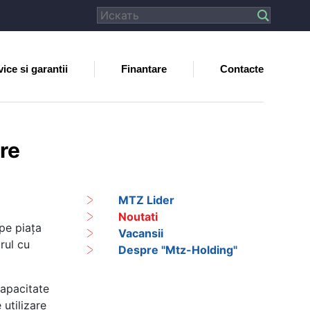
ice si garantii
Finantare
Contacte
re
MTZ Lider
Noutati
pe piaţa
Vacansii
rul cu
Despre "Mtz-Holding"
capacitate
 utilizare