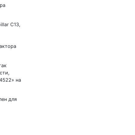
ора
lar C13,
рактора
так
сти,
4522» на
пен для