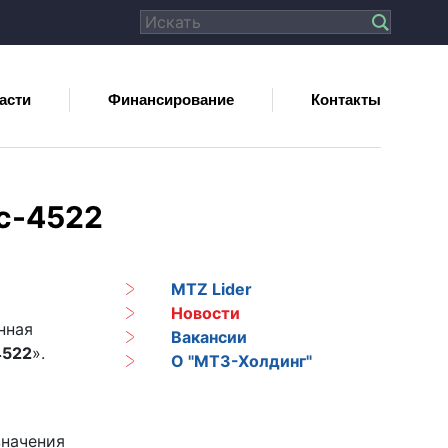
асти
Финансирование
Контакты
с-4522
MTZ Lider
Новости
нная
Вакансии
4522
».
О "МТЗ-Холдинг"
значения