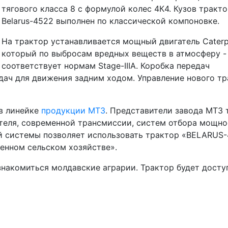
тягового класса 8 с формулой колес 4К4. Кузов тракт
Belarus-4522 выполнен по классической компоновке.
На трактор устанавливается мощный двигатель Caterpil
который по выбросам вредных веществ в атмосферу -
соответствует нормам Stage-IIIA. Коробка передач
едач для движения задним ходом. Управление нового т
в линейке
продукции МТЗ
. Представители завода МТЗ 
ателя, современной трансмиссии, систем отбора мощно
й системы позволяет использовать трактор «BELARUS-
енном сельском хозяйстве».
знакомиться молдавские аграрии. Трактор будет досту